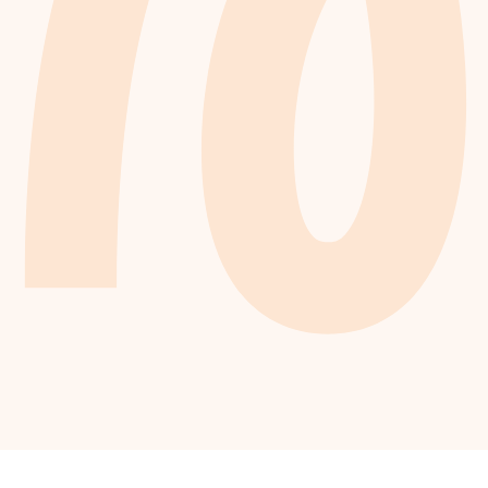
Familie vakantie in 
Texel
Pier city run 2025
Zomer in Zwitserland