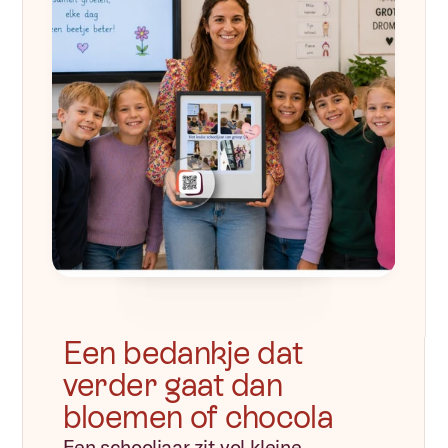
maak je eerste Apresi in 5 minuten
Een bedankje dat 
verder gaat dan 
bloemen of chocola
Een schooljaar zit vol kleine 